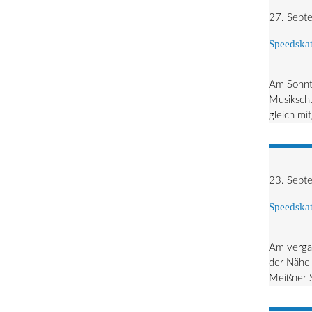
27. Sept
Speedskat
Am Sonnta
Musikschu
gleich mi
23. Sept
Speedskat
Am vergan
der Nähe 
Meißner S