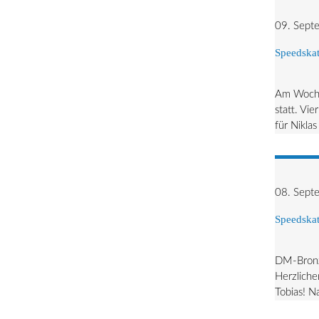
09. Sept
Speedskat
Am Woche
statt. Vi
für Nikla
08. Sept
Speedskat
DM-Bronze
Herzlich
Tobias! N