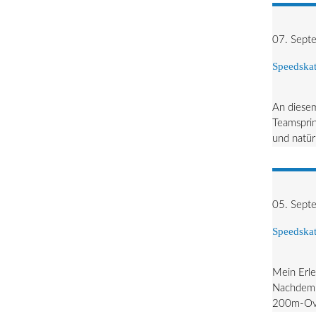
07. Sept
Speedskat
An diesem
Teamsprin
und natür
05. Sept
Speedskat
Mein Erle
Nachdem d
200m-Oval