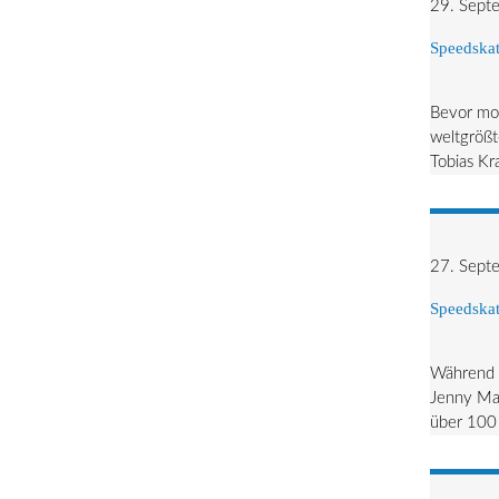
29. Sept
Speedskat
Bevor mor
weltgrößt
Tobias Kr
27. Sept
Speedskat
Während s
Jenny Mar
über 100