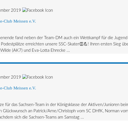
ember 2019
e-Club Meissen e.V.
nende fand neben der Team-DM auch ein Wettkampf für die Jugen
er Podestplätze erreichten unsere SSC-Skater👏💪! Ihren ersten Sieg ü
s Wilde (AK7) und Eva-Lotta Ehrecke ...
ember 2019
e-Club Meissen e.V.
 für das Sachsen-Team in der Königsklasse der Aktiven/Junioren beim
en Glückwunsch an Patrick/Arne/Christoph vom SC DHfK, Norman vom
achdem sich die Sachsen-Teams am Samstag ...