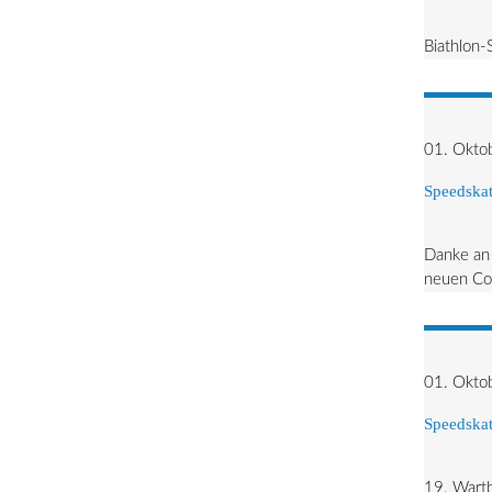
Biathlon-
01. Okto
Speedskat
Danke an 
neuen Con
01. Okto
Speedskat
19. Wartb