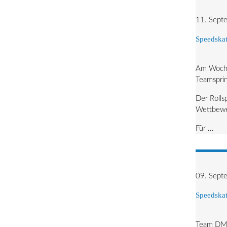
11. Sept
Speedskat
Am Wochen
Teamsprin
Der Rolls
Wettbewe
Für ...
09. Sept
Speedskat
Team DM B