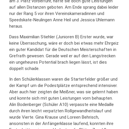
am 3. Platz vorbeifuhr, hatte sie doch gute Leistungen
auf allen Distanzen geboten. Am Ende sprang dabei leider
nur der Rang 5 vor ihren Vereinskameradinnen und
Speedskate-Neulingen Anne Heil und Jessica Uhlemann
heraus.
Dass Maximilian Stiehler (Junioren B) Erster wurde, war
keine Überraschung, wäre er doch bei etwas mehr Ehrgeiz
ein guter Kandidat für die Deutschen Meisterschaften in
Grefrath gewesen. Gerade weil er auf den Langstrecken
ein ungeheures Potential brach liegen lässt, ist dies
doppelt schade.
In den Schülerklassen waren die Starterfelder größer und
der Kampf um die Podestplätze entsprechend intensiver.
Aber auch hier zeigten die Meißner, was sie gelernt haben
und konnte sich mit guten Leistungen vorn behaupten.
Alin Bodenberger (Schüler A10) verpasste eine Medaille
durch ihren leicht verpatzten Rollgewandheitslauf und
wurde Vierte. Gina Krause und Loreen Behrisch,
ansonsten in der Anfängerklasse laufend, konnten ihre