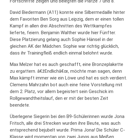
Fortschritte zeigen und belegten die Plätze 7 und 8.
David Biedermann (A11) konnte eine Silbermedaille hinter
dem Favoriten Ben Sorg aus Leipzig, dem er einen tollen
Kampf in allen drei Abschnitten des Wettkampfes
lieferte, feiern. Benjamin Walther wurde hier Fünfter.
Diese Platzierung gelang auch Sophie Hänsel in der
gleichen AK der Mädchen. Sophie war richtig glücklich,
dass ihr Trainingfleiß endlich einmal belohnt wurde.
Max Melzer hat es auch geschafft, eine Bronzeplakette
zu ergattern. â€žEndlichâ€œ, möchte man sagen, denn
Max kämpft immer wie ein Löwe und hat es sich verdient.
Clemens Mahrzahn bot auch eine feine Vorstellung mit
dem 2. Platz, vor allem begeistert sein Geschick im
Rollgewandtheitslauf, den er mit der besten Zeit
beendete.
Überlegene Siegerin bei den B9-Schülerinnen wurde Jona
Fritsch, alle drei Strecken wurden ihre Beute, was auch
entsprechend bejubelt wurde. Prima Jona! Die Schüler C-
Klasse wird momentan von zwei Jungs aus Meißen