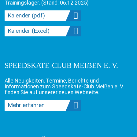
Trainingslager. (Stand: 06.12.2025)
Kalender (pdf)
Kalender (Excel)
SPEEDSKATE-CLUB MEIẞEN E. V.
Alle Neuigkeiten, Termine, Berichte und
Informationen zum Speedskate-Club Meißen e. V.
DER SPEEDSKATE-CLUB MEISSEN T
finden Sie auf unserer neuen Webseite.
RAUERT UM SEIN L
ANGJÄHRIGES MITGLIED M
Mehr erfahren
ICHAEL „STEINI“ STEIN.
Am 30.06.2026 hat unser Steini leider seinen letzten