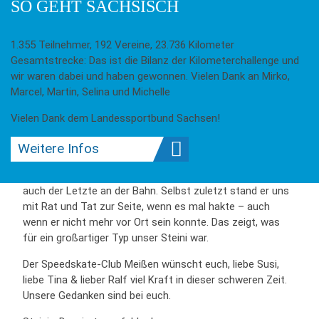
SO GEHT SÄCHSISCH
Kampf nach schwerer Krankheit verloren.
Steini hat die Speedskating-Szene durch seinen
1.355 Teilnehmer, 192 Vereine, 23.736 Kilometer
langjährigen Einsatz als Kampfrichter und „Mr.
Gesamtstrecke: Das ist die Bilanz der Kilometerchallenge und
Zeitmessung“ entscheidend geprägt. Früher noch selber
wir waren dabei und haben gewonnen. Vielen Dank an Mirko,
als Rollschnellläufer aktiv, kümmerte er sich in den letzten
Marcel, Martin, Selina und Michelle
Jahr(zehnt)en um die korrekte und fehlerfreie
Auswertung von Rennen. Steini's Erfahrung und sein
Vielen Dank dem Landessportbund Sachsen!
scharfes Auge waren auf der Ziellinie nicht wegzudenken.
Mit unermüdlichem Einsatz und großem KnowHow
Weitere Infos
begleitete er jede Menge Wettkämpfe auf nationaler und
auch internationaler Bühne. Dabei war er oft der Erste und
auch der Letzte an der Bahn. Selbst zuletzt stand er uns
mit Rat und Tat zur Seite, wenn es mal hakte – auch
wenn er nicht mehr vor Ort sein konnte. Das zeigt, was
für ein großartiger Typ unser Steini war.
Der Speedskate-Club Meißen wünscht euch, liebe Susi,
liebe Tina & lieber Ralf viel Kraft in dieser schweren Zeit.
Unsere Gedanken sind bei euch.